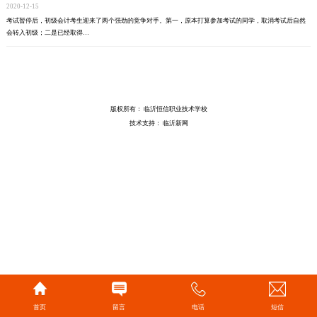
2020-12-15
​考试暂停后，初级会计考生迎来了两个强劲的竞争对手。第一，原本打算参加考试的同学，取消考试后自然
会转入初级；二是已经取得…
版权所有： 临沂恒信职业技术学校
技术支持：
临沂新网
首页
留言
电话
短信