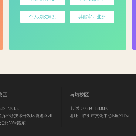
个人税收筹划
其他审计业务
校区
南坊校区
9-7301321
电 话：0539-8380080
临沂经济技术开发区香港路和
地址：临沂市文化中心B座711室
汇北50米路东