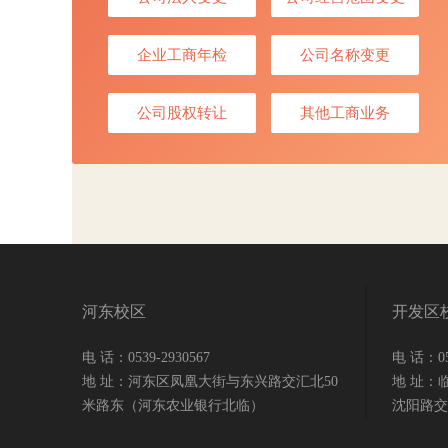
企业工商年检
公司名称变更
公司股权转让
其他工商业务
河东校区
开发区
电 话：0539-2930567
电 话：053
地 址：河东区凤凰大街与东兴路交汇北50
地 址：
米路东（河东农业银行北临）
沈阳路交