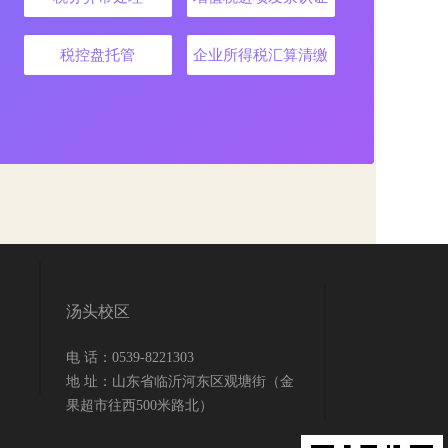
税控盘托管
企业所得税汇算清缴
汤头校区
电 话：0539-8221303
地 址：山东省临沂河东区观塘街（金
果超市往西500米路北）